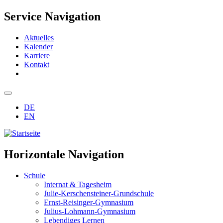
Service Navigation
Aktuelles
Kalender
Karriere
Kontakt
DE
EN
Horizontale Navigation
Schule
Internat & Tagesheim
Julie-Kerschensteiner-Grundschule
Ernst-Reisinger-Gymnasium
Julius-Lohmann-Gymnasium
Lebendiges Lernen