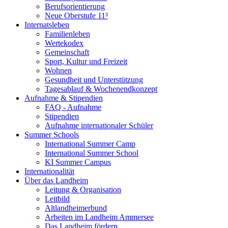
Berufsorientierung
Neue Oberstufe 11³
Internatsleben
Familienleben
Wertekodex
Gemeinschaft
Sport, Kultur und Freizeit
Wohnen
Gesundheit und Unterstützung
Tagesablauf & Wochenendkonzept
Aufnahme & Stipendien
FAQ - Aufnahme
Stipendien
Aufnahme internationaler Schüler
Summer Schools
International Summer Camp
International Summer School
KI Summer Campus
Internationalität
Über das Landheim
Leitung & Organisation
Leitbild
Altlandheimerbund
Arbeiten im Landheim Ammersee
Das Landheim fördern